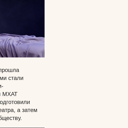
 прошла
ами стали
и-
и МХАТ
подготовили
еатра, а затем
бществу.