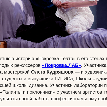
етнюю историю «Покровка.Театр» в его стенах
лодых режиссеров
«Покровка.ЛАБ»
. Участник
а мастерской
Олега Кудряшова
— и художник
 студенты и выпускники ГИТИСа, Школы-студи
ысшей школы дизайна. Участники лаборатории 
 «Таланты и поклонники» с участием артистов т
зультаты своей работы профессиональному соо