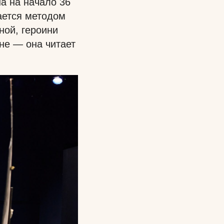
а на начало 36
чается методом
ной, героини
ене — она читает