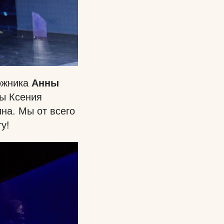
ожника
Анны
ры Ксения
на. Мы от всего
у!