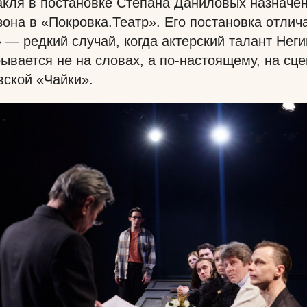
кля в постановке Степана Даниловых назначен
зона в «Покровка.Театр». Его постановка отли
» — редкий случай, когда актерский талант Неги
рывается не на словах, а по-настоящему, на сц
вской «Чайки».