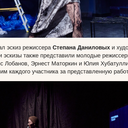
ал эскиз режиссера
Степана Даниловых
и худ
ои эскизы также представили молодые режиссе
с Лобанов, Эрнест Маторкин и Юлия Хубатулли
им каждого участника за представленную работ