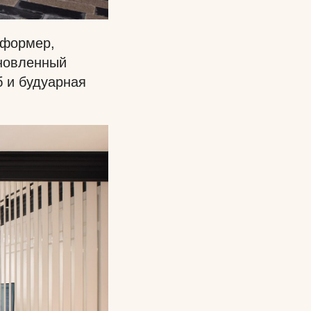
сформер,
бновленный
б и будуарная