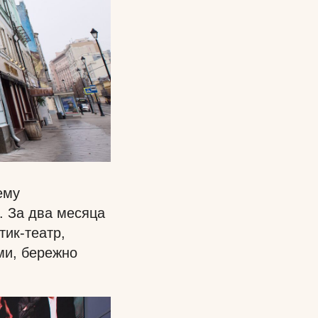
ему
. За два месяца
тик-театр,
ми, бережно