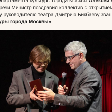
епартамента культуры города Москвы
Алексей
речи Министр поздравил коллектив с открытие
у руководителю театра Дмитрию Бикбаеву зва
туры города Москвы»
.