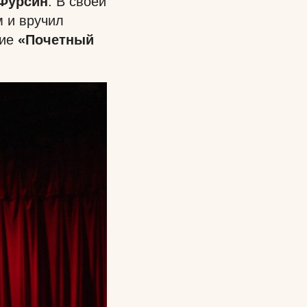
 Фурсин
. В своей
м и вручил
ние
«Почетный