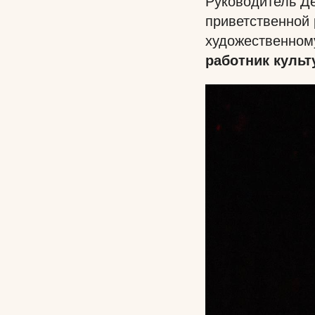
Руководитель Д
приветственной 
художественном
работник куль