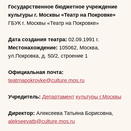
ул.Покровка, д. 50/2, строение 1
Официальная почта:
teatrnapokrovke@culture.mos.ru
Учредитель:
Департамент
культуры г.Москвы
Директор:
Алексеева Татьяна Борисовна,
alekseevatb@culture.mos.ru
Учредительные документы
Приказ о создании учреждения
Устав
(ред. от 10.07.2025)
+
изменение
в Устав от 27.01.2026
Свидетельства
ЕГРЮЛ
/
ИНН
Приказ о назначении директора