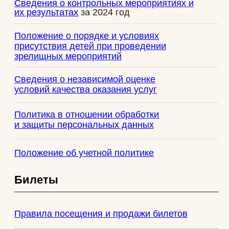
условий труда
Сводные данные о результатах проведения
специальной оценки условий труда в ГБУК г.
Москвы
«Театр на Покровке» размещены
в соответствии с требованиями пункта 6
статьи 15 Федерального закона
от 28.12.2013 г. № 426-ФЗ «О специальной
оценке условий труда», а также
законодательства Российской Федерации
о персональных данных.
Сведения СОУТ за
2018
год
Сведения СОУТ за
2019
год
Сведения СОУТ за
2022
год
Сведения СОУТ за
2024
год
Антикоррупционная политика