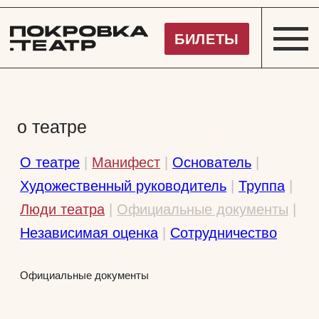
Покровка.Театр
БИЛЕТЫ
о театре
О театре
|
Манифест
|
Основатель
|
Художественный руководитель
|
Труппа
|
Люди театра
|
Официальные документы
|
Независимая оценка
|
Сотрудничество
Официальные документы
Государственное бюджетное учреждение
культуры г. Москвы «Театр на Покровке»
ГБУК г. Москвы «Театр на Покровке»
Дата создания театра:
02.09.1991 г.
Местонахождение:
105062, Москва,