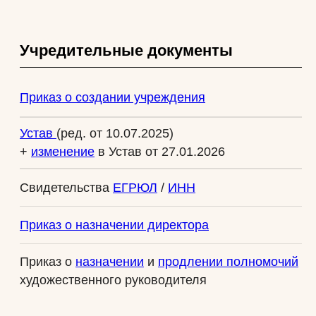
Приказ о
назначении
и
продлении полномочий
художественного руководителя
Государственное задание
Госзадание и отчет
на 2024 год
Госзадание
на 2025 год
Виды
и
перечень
платных предоставляемых
услуг
ПФХД
на 2025 год
Отчет о финансовых результатах
деятельности
за 2024 год
Сводная ведомость результатов
проведения специальной оценки условий
труда
на 2024 год
Сведения о контрольных мероприятиях и
их результатах
за 2024 год
Положение о порядке и условиях