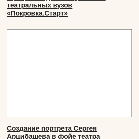
Цикл воспоминаний театрального
критика Ольги Галаховой
о Сергее Арцибашеве
КОЛЛАБОРАЦИИ