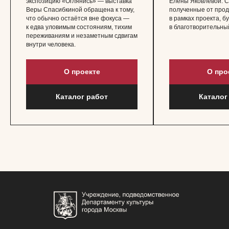
экспозицию «Оглянись» — выставка
Елены Яковлевой. С
Веры Спасибкиной обращена к тому,
полученные от про
что обычно остаётся вне фокуса —
в рамках проекта, 
к едва уловимым состояниям, тихим
в благотворительны
переживаниям и незаметным сдвигам
внутри человека.
О проекте
О про
Каталог работ
Каталог