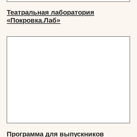
Программа для выпускников
театральных вузов
«Покровка.Старт»
Создание портрета Сергея
Арцибашева в фойе театра