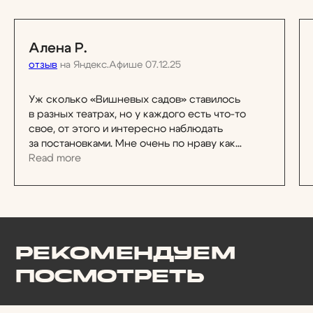
ПОДПИСАТЬСЯ НА НОВОСТИ
Алена Р.
отзыв
на Яндекс.Афише 07.12.25
Официальный сайт Покровка.Театр
@ 1991 — 2026
Уж сколько «Вишневых садов» ставилось
в разных театрах, но у каждого есть что-то
свое, от этого и интересно наблюдать
за постановками. Мне очень по нраву как
актеры Покровка. Театр справились с этим
Read more
произведением. Такая настоящая классика!