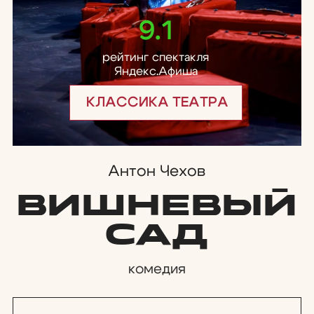
Антон Чехов
вишневый
сад
комедия
30/09
ср, 19:00
Билеты
Состав
23/10
пт, 19:00
Билеты
Состав
Длительность