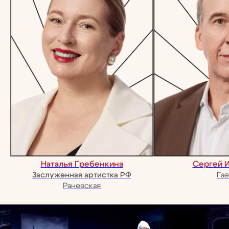
отзывы
зрителей
Наталья Гребенкина
Сергей 
Заслуженная артистка РФ
Гае
Раневская
рекомендуем
посмотреть