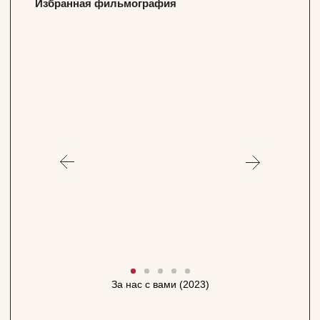
ГЛАВНАЯ
Официальный сайт Покровка.Театр @ 1991 —
2025
Перейти
ПОДПИСАТЬСЯ НА НОВОСТИ
Официальный сайт Покровка.Театр
@ 1991 — 2026
За нас с вами (2023)