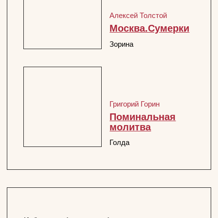
перейти
АФИША
ТРУППА