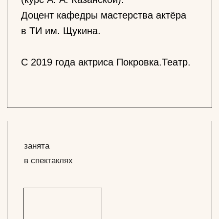
Алексей Толстой
Москва.Сумерки
Зорина
Григорий Горин
Поминальная
Избранная фильмография
молитва
Голда
Избранная фильмография