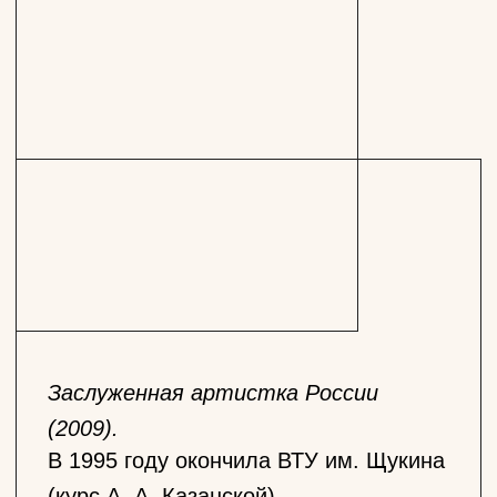
Заслуженная артистка России
(2009).
В 1995 году окончила ВТУ им. Щукина
(курс А. А. Казанской).
Доцент кафедры мастерства актёра
в ТИ им. Щукина.
занята в спектаклях
С 2019 года актриса Покровка.Театр.
занята
в спектаклях