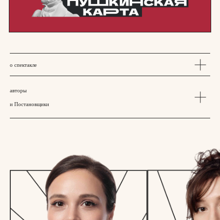
о спектакле
авторы
и Постановщики