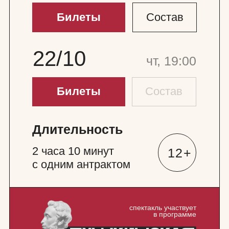
спектакль участвует
в программе