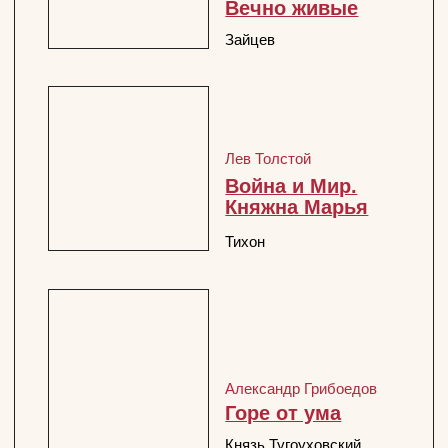
Николай Гоголь
Женитьба
Жевакин
Евгений Шварц
Не плачь, мама
Лагутин
Григорий Горин
Поминальная
молитва
Урядник