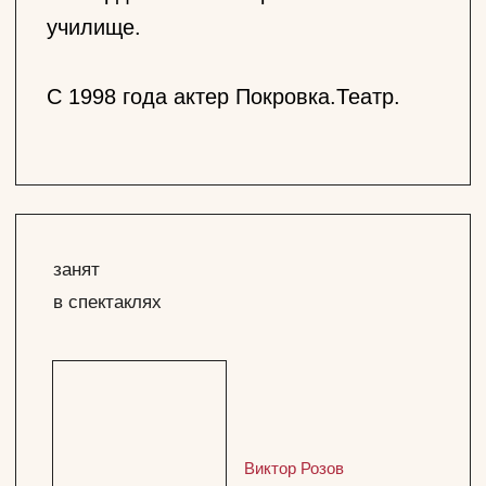
Виктор Розов
Вечно живые
Зайцев
Лев Толстой
Война и Мир.
Княжна Марья
Тихон
Александр Грибоедов
Горе от ума
Князь Тугоуховский