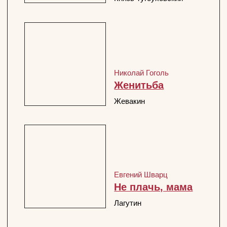
Александр Пушкин
Сказка о царе
Избранная фильмография
Салтане
Черномор, гонец
Избранная фильмография
перейти