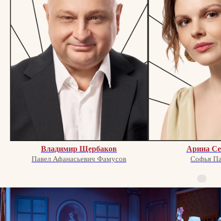
отзывы зрителей
Владимир Щербаков
Арина Се
Павел Афанасьевич Фамусов
Софья Па
рекомендуем посмотреть