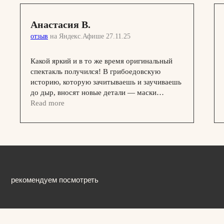
Анастасия В.
ПОДПИСАТЬСЯ НА НОВОСТИ
отзыв
на Яндекс.Афише 27.11.25
Официальный сайт Покровка.Театр
@ 1991 — 2026
Какой яркий и в то же время оригинальный
спектакль получился! В грибоедовскую
историю, которую зачитываешь и заучиваешь
до дыр, вносят новые детали — маски
из комедии де ль арте! Получается еще
Read more
комичнее и свежее. Спасибо всем актерам!