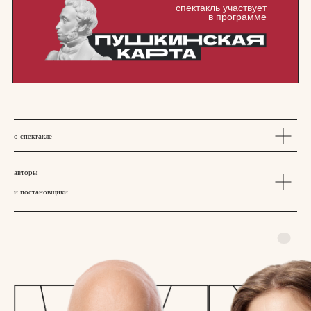
о спектакле
авторы
и постановщики