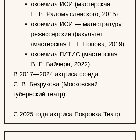
С 2025 года актриса Покровка.Театр.
занята
в спектаклях
Виктор Розов
Вечно живые
Танечка, студентка
Александр Грибоедов
Горе от ума
княжна Тугоуховская