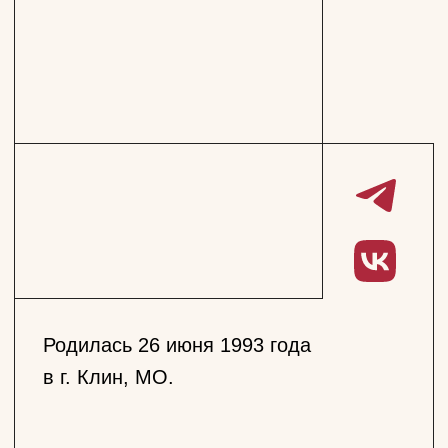
Родилась 26 июня 1993 года
в г. Клин, МО.
окончила ИСИ (мастерская
Е. В. Радомысленского, 2015),
окончила ИСИ — магистратуру,
режиссерский факультет
(мастерская П. Г. Попова, 2019)
окончила ГИТИС (мастерская
В. Г .Байчера, 2022)
В 2017—2024 актриса фонда
С. В. Безрукова (Московский
занята в спектаклях
губернский театр)