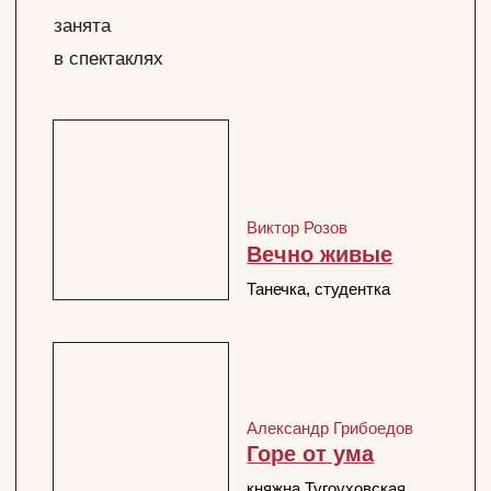
Николай Гоголь
Женитьба
Хор
Евгений Шварц
Не плачь, мама
перейти
Архангельская
АФИША
ТРУППА