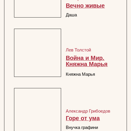
Николай Гоголь
Женитьба
Хор
Евгений Шварц
Одна ночь
Архангельская
Александр Пушкин
Сказка о царе
Салтане
Царица