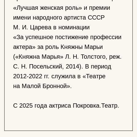
занята
в спектаклях
Лев Толстой
Анна Каренина
Долли Облонская
Виктор Розов
Вечно живые
Даша