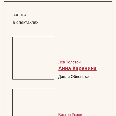
Лев Толстой
Война и Мир.
Княжна Марья
Княжна Марья
Александр Грибоедов
Горе от ума
Внучка графини
Хрюминой
Александр Пушкин
Дубровский
Рукодельница