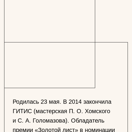
Родилась 23 мая. В 2014 закончила
ГИТИС (мастерская П. О. Хомского
и С. А. Голомазова). Обладатель
премии «Золотой лист» в номинации
«Лучшая женская роль» и премии
имени народного артиста СССР
М. И. Царева в номинации
«За успешное постижение профессии
актера» за роль Княжны Марьи
(«Княжна Марья» Л. Н. Толстого, реж.
С. Н. Посельский, 2014). В период
2012-2022 гг. служила в «Театре
на Малой Бронной».
занята в спектаклях
С 2025 года актриса Покровка.Театр.