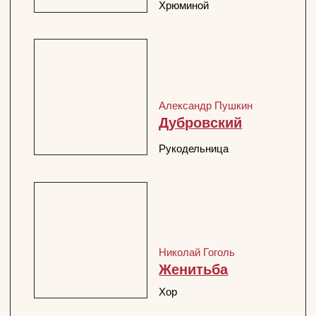
Евгений Шварц
Избранная фильмография
Царь Водокрут
Марья-искусница
Избранная фильмография